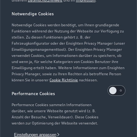
unserem
Datenschutzhinweis
und im
Impressum
.
Gebrauchtwagen
Audi Services
Über Audi
Kundenservice
Finanzierung
Notwendige Cookies
Garantie
Händlersuche
Notwendige Cookies werden benötigt, um Ihnen grundlegende
Aktionen & Angebote
Unternehmen
Audi digital services
Funktionen während der Nutzung der Webseite zur Verfügung zu
Audi Code
stellen. Zu diesen Funktionen gehört z. B. der
Geschäftskunden
Karriere
myAudi
Fahrzeugkonfigurator oder der Ensighten Privacy Manager (unser
Häufige Fragen (FAQ)
Einwilligungsmanagementtool). Der Ensighten Privacy Manager
Investor Relations
verwendet Cookies, um Informationen darüber zu speichern, ob
© 2026 AUDI AG. Alle Rechte vorbehalten
Audi Online Beratung
und wenn ja, für welche Kategorien von Cookies Benutzer ihre
Presse & Media Center
Einwilligung erteilt haben. Weitere Informationen zum Ensighten
Impressum
Rechtliches
Hinweisgebersystem
Online-Terminvereinbarung
Privacy Manager, sowie zu Ihren Rechten als betroffene Person
Datenschutz
Datenschutzinformation
Cookie-Einstellungen
können Sie in unserer
Cookie Richtlinie
nachlesen.
Servicekontakt
Cookie-Richtlinie
Barrierefreiheit
Audi erleben
Performance Cookies
Digital Services Act
EU Data Act
Bordbuch & Bedienungsanleitungen
Newsletter
Performance Cookies sammeln Informationen
Verträge kündigen
darüber, wie unsere Webseite genutzt wird (z. B.
Anzahl der Besuche, Verweildauer). Diese Cookies
1
Die direkten und indirekten Tochtergesellschaften der
werden zur Optimierung der Webseite verwendet.
Volkswagen Financial Services AG erbringen unter dem
Einstellungen anpassen
gemeinsamen Kennzeichen „Volkswagen Financial Services“