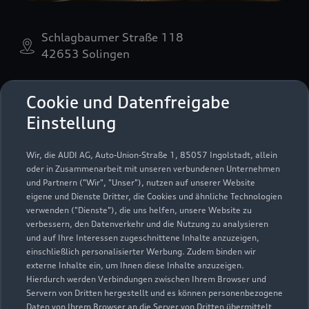
Schlagbaumer Straße 118
42653 Solingen
0212 25000
Cookie und Datenfreigabe
Einstellung
info_50@gottfried-schultz.de
Wir, die AUDI AG, Auto-Union-Straße 1, 85057 Ingolstadt, allein
Kontaktdaten herunterladen
oder in Zusammenarbeit mit unseren verbundenen Unternehmen
und Partnern ("Wir", "Unser"), nutzen auf unserer Website
eigene und Dienste Dritter, die Cookies und ähnliche Technologien
verwenden ("Dienste"), die uns helfen, unsere Website zu
Öffnungszeiten
verbessern, den Datenverkehr und die Nutzung zu analysieren
und auf Ihre Interessen zugeschnittene Inhalte anzuzeigen,
einschließlich personalisierter Werbung. Zudem binden wir
externe Inhalte ein, um Ihnen diese Inhalte anzuzeigen.
Verkauf
Hierdurch werden Verbindungen zwischen Ihrem Browser und
Geschlossen
,
öffnet am
Donnerstag
Servern von Dritten hergestellt und es können personenbezogene
09:00
Daten von Ihrem Browser an die Server von Dritten übermittelt