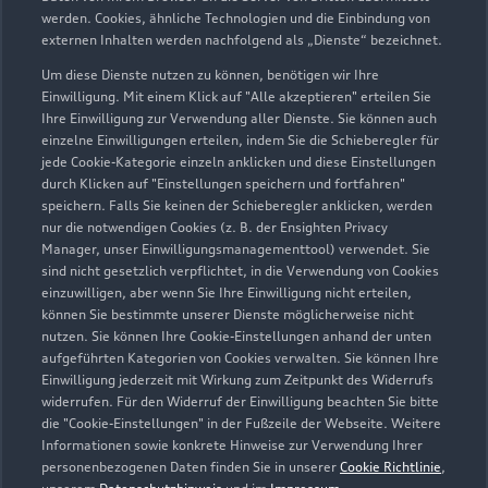
werden. Cookies, ähnliche Technologien und die Einbindung von
externen Inhalten werden nachfolgend als „Dienste“ bezeichnet.
Service
Um diese Dienste nutzen zu können, benötigen wir Ihre
Geschlossen
,
öffnet am
Donnerstag
Einwilligung. Mit einem Klick auf "Alle akzeptieren" erteilen Sie
07:00
Ihre Einwilligung zur Verwendung aller Dienste. Sie können auch
einzelne Einwilligungen erteilen, indem Sie die Schieberegler für
jede Cookie-Kategorie einzeln anklicken und diese Einstellungen
durch Klicken auf "Einstellungen speichern und fortfahren"
speichern. Falls Sie keinen der Schieberegler anklicken, werden
Zurück nach oben
nur die notwendigen Cookies (z. B. der Ensighten Privacy
Manager, unser Einwilligungsmanagementtool) verwendet. Sie
Modelle
sind nicht gesetzlich verpflichtet, in die Verwendung von Cookies
einzuwilligen, aber wenn Sie Ihre Einwilligung nicht erteilen,
können Sie bestimmte unserer Dienste möglicherweise nicht
Kaufen & leasen
nutzen. Sie können Ihre Cookie-Einstellungen anhand der unten
Alle Modelle
aufgeführten Kategorien von Cookies verwalten. Sie können Ihre
Einwilligung jederzeit mit Wirkung zum Zeitpunkt des Widerrufs
Modelle vergleichen
Service & Zubehör
widerrufen. Für den Widerruf der Einwilligung beachten Sie bitte
Neuwagensuche
die "Cookie-Einstellungen" in der Fußzeile der Webseite. Weitere
Elektromodelle
Informationen sowie konkrete Hinweise zur Verwendung Ihrer
Gebrauchtwagensuche
Support
Saisonale Angebote
personenbezogenen Daten finden Sie in unserer
Cookie Richtlinie
,
Plug-in-Hybride