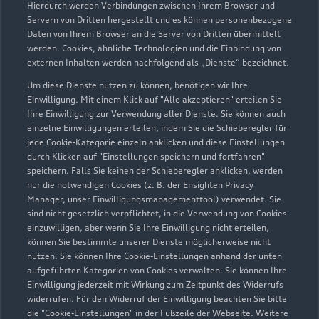
Hierdurch werden Verbindungen zwischen Ihrem Browser und
Servern von Dritten hergestellt und es können personenbezogene
Daten von Ihrem Browser an die Server von Dritten übermittelt
werden. Cookies, ähnliche Technologien und die Einbindung von
externen Inhalten werden nachfolgend als „Dienste“ bezeichnet.
Um diese Dienste nutzen zu können, benötigen wir Ihre
Einwilligung. Mit einem Klick auf "Alle akzeptieren" erteilen Sie
Ihre Einwilligung zur Verwendung aller Dienste. Sie können auch
Audi Pflegemitteltasche
einzelne Einwilligungen erteilen, indem Sie die Schieberegler für
jede Cookie-Kategorie einzeln anklicken und diese Einstellungen
Sommer
durch Klicken auf "Einstellungen speichern und fortfahren"
speichern. Falls Sie keinen der Schieberegler anklicken, werden
Damit Ihr Audi auch im Sommer glänzt: die
nur die notwendigen Cookies (z. B. der Ensighten Privacy
passende Pflege in einer Tasche.
Manager, unser Einwilligungsmanagementtool) verwendet. Sie
sind nicht gesetzlich verpflichtet, in die Verwendung von Cookies
Zur Audi Shopping World
einzuwilligen, aber wenn Sie Ihre Einwilligung nicht erteilen,
können Sie bestimmte unserer Dienste möglicherweise nicht
nutzen. Sie können Ihre Cookie-Einstellungen anhand der unten
aufgeführten Kategorien von Cookies verwalten. Sie können Ihre
Einwilligung jederzeit mit Wirkung zum Zeitpunkt des Widerrufs
widerrufen. Für den Widerruf der Einwilligung beachten Sie bitte
die "Cookie-Einstellungen" in der Fußzeile der Webseite. Weitere